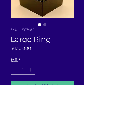
SKU： 210748-1
Large Ring
価
￥130,000
格
数量
*
カートに追加する
Pt900 DA2.00 12.53g ring <13>