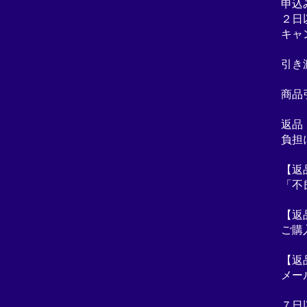
申込
２日
キャ
引き
商品
返品
負担
【返
「不
【返
ご購
【返
メー
７日