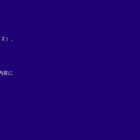
※２）、
内容に