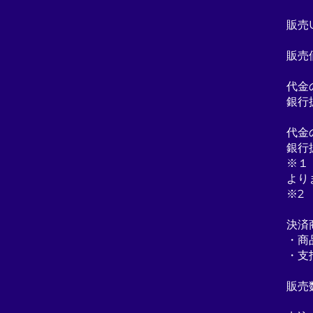
販売UR
​販
代金
銀行
代金
銀行
※１
より
※2
決済
・商
・支
販売